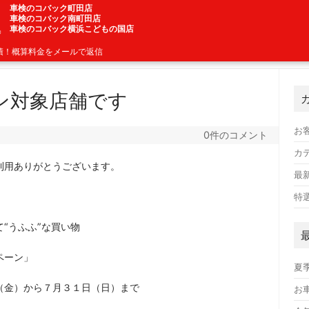
車検のコバック町田店
車検のコバック南町田店
車検のコバック横浜こどもの国店
積！概算料金をメールで返信
ン対象店舗です
お
0件のコメント
カ
利用ありがとうございます。
最
特
て“うふふ”な買い物
ペーン」
夏
金）から７月３１日（日）まで
お