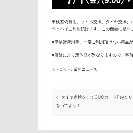
車検整備費用、オイル交換、タイヤ交換、
ペイペイご利用頂けます。この機会に是非
※車検諸費用等、一部ご利用頂けない商品
※店舗により定休日が異なりますので、事
カテゴリー:
最新ニュース！
投稿ナビゲーション
←
タイヤ点検をしてQUOカードPay５
を当てよう！