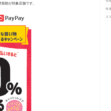
今
塗装館が対象店舗です。
年
ス